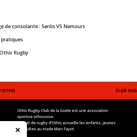
e de consolante : Senlis VS Nemours
 pratiques
 Othis Rugby
D'OTHIS
CLUB RUGB
Othis Rugby Club de la Goële est une association
sportive othissoise.
Le club de rugby d’Othis accueille les enfants, jeunes
et adultes au stade Marc Fayot.