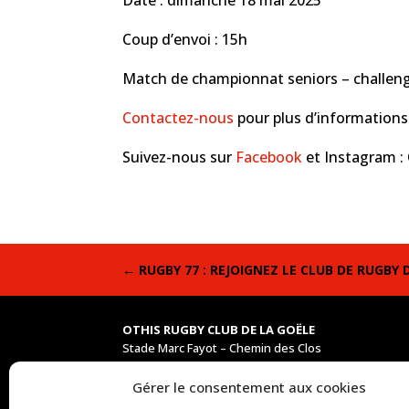
Date : dimanche 18 mai 2025
Coup d’envoi : 15h
Match de championnat seniors – challeng
Contactez-nous
pour plus d’informations
Suivez-nous sur
Facebook
et Instagram :
←
RUGBY 77 : REJOIGNEZ LE CLUB DE RUGBY 
OTHIS RUGBY CLUB DE LA GOËLE
Stade Marc Fayot – Chemin des Clos
77280 OTHIS – BEAUMARCHAIS
Gérer le consentement aux cookies
Arrêt de bus pour les équipes :